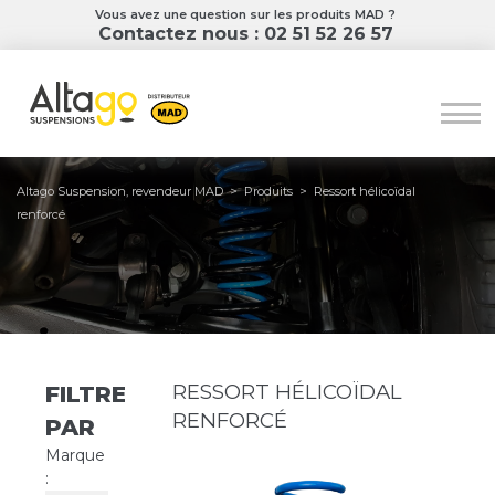
Vous avez une question sur les produits MAD ?
Contactez nous : 02 51 52 26 57
Altago Suspension, revendeur MAD
>
Produits
>
Ressort hélicoïdal
renforcé
RESSORT HÉLICOÏDAL
FILTRER
RENFORCÉ
PAR
Marque
: