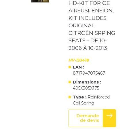
HD-KIT FOR OE
AIRSUSPENSION,
KIT INCLUDES
ORIGINAL
CITROËN SRPING
SEATS - DE 10-
2006 À 10-2013
HV-133418
EAN :
8717947075467
Dimensions :
405X305X175
Type :
Reinforced
Coil Spring
Demande
de devis