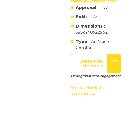
PEUGEOT-NR-137046
Approval :
TUV
EAN :
TUV
Dimensions :
595x440x225 x2
Type :
Air Master
Comfort
Demande
de devis
Devis gratuit sans engagement
Voir les produits
associés